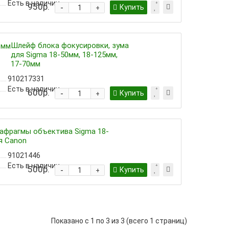
Есть в наличии
950р.
-
Купить
+
Шлейф блока фокусировки, зума
для Sigma 18-50мм, 18-125мм,
17-70мм
910217331
Есть в наличии
600р.
-
Купить
+
афрагмы объектива Sigma 18-
я Canon
91021446
Есть в наличии
500р.
-
Купить
+
Показано с 1 по 3 из 3 (всего 1 страниц)