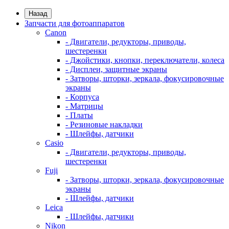
Назад
Запчасти для фотоаппаратов
Canon
- Двигатели, редукторы, приводы,
шестеренки
- Джойстики, кнопки, переключатели, колеса
- Дисплеи, защитные экраны
- Затворы, шторки, зеркала, фокусировочные
экраны
- Корпуса
- Матрицы
- Платы
- Резиновые накладки
- Шлейфы, датчики
Casio
- Двигатели, редукторы, приводы,
шестеренки
Fuji
- Затворы, шторки, зеркала, фокусировочные
экраны
- Шлейфы, датчики
Leica
- Шлейфы, датчики
Nikon