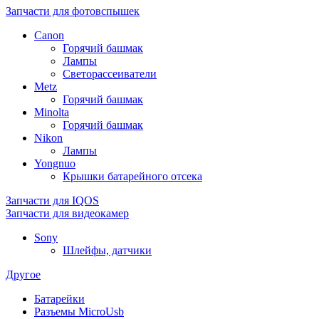
Запчасти для фотовспышек
Canon
Горячий башмак
Лампы
Светорассеиватели
Metz
Горячий башмак
Minolta
Горячий башмак
Nikon
Лампы
Yongnuo
Крышки батарейного отсека
Запчасти для IQOS
Запчасти для видеокамер
Sony
Шлейфы, датчики
Другое
Батарейки
Разъемы MicroUsb