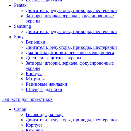
Pentax
Двигатели, редукторы, приводы, шестеренки
Затворы, шторки, зеркала, фокусировочные
экраны
Samsung
Двигатели, редукторы, приводы, шестеренки
Sony
Вспышки
Двигатели, редукторы, приводы, шестеренки
Джойстики, кнопки, переключатели, колеса
Дисплеи, защитные экраны
Затворы, шторки, зеркала, фокусировочные
экраны
Корпуса
Матрицы
Резиновые накладки
Шлейфы, датчики
Запчасти для объективов
Canon
Геликоиды, кольца
Двигатели, редукторы, приводы, шестеренки
Корпуса
Крышки