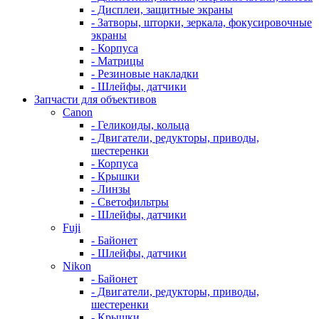
- Дисплеи, защитные экраны
- Затворы, шторки, зеркала, фокусировочные
экраны
- Корпуса
- Матрицы
- Резиновые накладки
- Шлейфы, датчики
Запчасти для объективов
Canon
- Геликоиды, кольца
- Двигатели, редукторы, приводы,
шестеренки
- Корпуса
- Крышки
- Линзы
- Светофильтры
- Шлейфы, датчики
Fuji
- Байонет
- Шлейфы, датчики
Nikon
- Байонет
- Двигатели, редукторы, приводы,
шестеренки
- Крышки