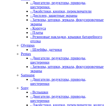
- Двигатели, редукторы, приводы,
шестеренки.
- Джойстики, кнопки, переключатели
- Дисплеи, защитные экраны
- Затворы, шторки, зеркала, фокусировочные
экраны
- Корпуса
- Платы
- Резиновые накладки, крышки батарейного
отсека
Olympus
- Шлейфы, датчики
Pentax
- Двигатели, редукторы, приводы,
шестеренки
- Затворы, шторки, зеркала, фокусировочные
экраны
Samsung
- Двигатели, редукторы, приводы,
шестеренки
Sony
- Вспышки
- Двигатели, редукторы, приводы,
шестеренки
- Джойстики, кнопки, переключатели, колеса