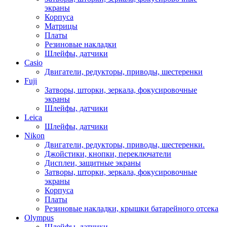
экраны
Корпуса
Матрицы
Платы
Резиновые накладки
Шлейфы, датчики
Casio
Двигатели, редукторы, приводы, шестеренки
Fuji
Затворы, шторки, зеркала, фокусировочные
экраны
Шлейфы, датчики
Leica
Шлейфы, датчики
Nikon
Двигатели, редукторы, приводы, шестеренки.
Джойстики, кнопки, переключатели
Дисплеи, защитные экраны
Затворы, шторки, зеркала, фокусировочные
экраны
Корпуса
Платы
Резиновые накладки, крышки батарейного отсека
Olympus
Шлейфы, датчики