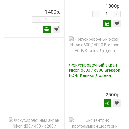
1800р.
1400р.
-
+
-
+
Фокусировочный экран
Nikon d600 / d800 Bresson
EC-B Клинья Додена
2500р.