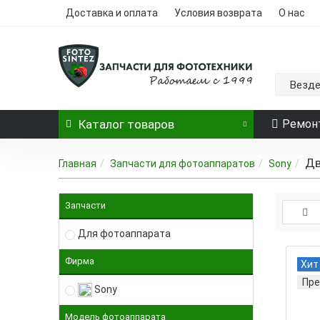
Доставка и оплата
Условия возврата
О нас
Везд
Каталог
товаров
Ремон
Дв
Главная
Запчасти для фотоаппаратов
Sony
Запчасти
Для фотоаппарата
Фирма
Хит
Пре
Sony
Модель фотоаппарата