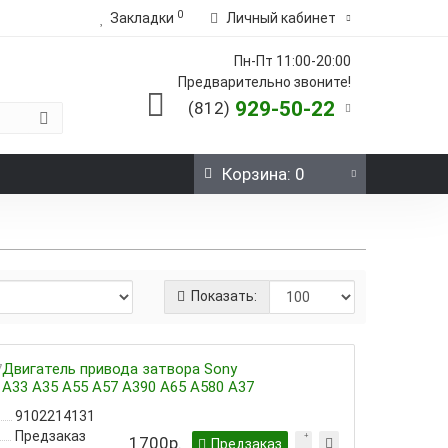
0
Закладки
Личный кабинет
Пн-Пт 11:00-20:00
Предварительно звоните!
929-50-22
(812)
Корзина
: 0
Показать:
Двигатель привода затвора Sony
A33 A35 A55 A57 A390 A65 A580 A37
9102214131
Предзаказ
1700р.
Предзаказ