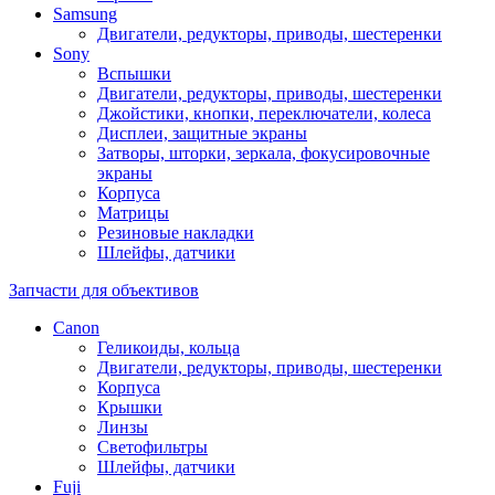
Samsung
Двигатели, редукторы, приводы, шестеренки
Sony
Вспышки
Двигатели, редукторы, приводы, шестеренки
Джойстики, кнопки, переключатели, колеса
Дисплеи, защитные экраны
Затворы, шторки, зеркала, фокусировочные
экраны
Корпуса
Матрицы
Резиновые накладки
Шлейфы, датчики
Запчасти для объективов
Canon
Геликоиды, кольца
Двигатели, редукторы, приводы, шестеренки
Корпуса
Крышки
Линзы
Светофильтры
Шлейфы, датчики
Fuji