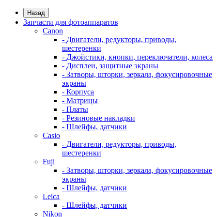
Назад
Запчасти для фотоаппаратов
Canon
- Двигатели, редукторы, приводы,
шестеренки
- Джойстики, кнопки, переключатели, колеса
- Дисплеи, защитные экраны
- Затворы, шторки, зеркала, фокусировочные
экраны
- Корпуса
- Матрицы
- Платы
- Резиновые накладки
- Шлейфы, датчики
Casio
- Двигатели, редукторы, приводы,
шестеренки
Fuji
- Затворы, шторки, зеркала, фокусировочные
экраны
- Шлейфы, датчики
Leica
- Шлейфы, датчики
Nikon