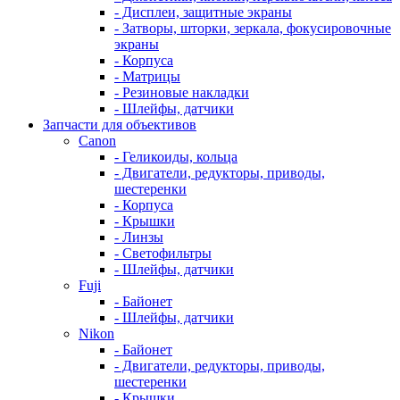
- Дисплеи, защитные экраны
- Затворы, шторки, зеркала, фокусировочные
экраны
- Корпуса
- Матрицы
- Резиновые накладки
- Шлейфы, датчики
Запчасти для объективов
Canon
- Геликоиды, кольца
- Двигатели, редукторы, приводы,
шестеренки
- Корпуса
- Крышки
- Линзы
- Светофильтры
- Шлейфы, датчики
Fuji
- Байонет
- Шлейфы, датчики
Nikon
- Байонет
- Двигатели, редукторы, приводы,
шестеренки
- Крышки