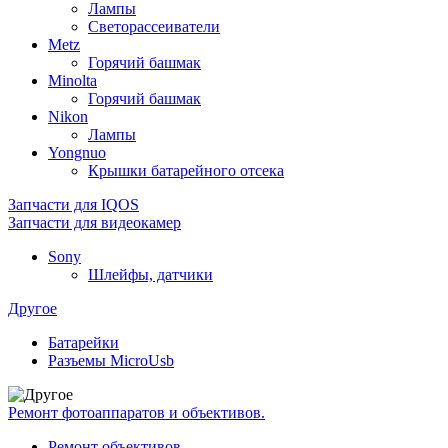
Лампы
Светорассеиватели
Metz
Горячий башмак
Minolta
Горячий башмак
Nikon
Лампы
Yongnuo
Крышки батарейного отсека
Запчасти для IQOS
Запчасти для видеокамер
Sony
Шлейфы, датчики
Другое
Батарейки
Разъемы MicroUsb
Ремонт фотоаппаратов и объективов.
Ремонт объективов