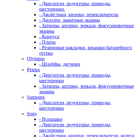
- Двигатели, редукторы, приводы,
шестеренки.
- Джойстики, кнопки, переключатели
- Дисплеи, защитные экраны
- Затворы, шторки, зеркала, фокусировочные
экраны
- Корпуса
- Платы
- Резиновые накладки, крышки батарейного
отсека
Olympus
- Шлейфы, датчики
Pentax
- Двигатели, редукторы, приводы,
шестеренки
- Затворы, шторки, зеркала, фокусировочные
экраны
Samsung
- Двигатели, редукторы, приводы,
шестеренки
Sony
- Вспышки
- Двигатели, редукторы, приводы,
шестеренки
- Джойстики, кнопки, переключатели, колеса