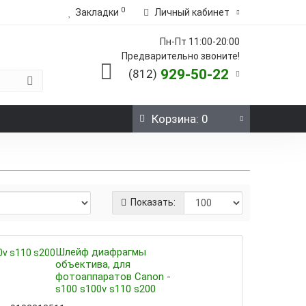
0
Закладки
Личный кабинет
Пн-Пт 11:00-20:00
Предварительно звоните!
929-50-22
(812)
Корзина
: 0
Показать:
Шлейф диафрагмы
объектива, для
фотоаппаратов Canon -
s100 s100v s110 s200