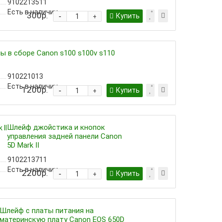
9102213511
Есть в наличии
300р.
-
Купить
+
ы в сборе Canon s100 s100v s110
910221013
Есть в наличии
1200р.
-
Купить
+
Шлейф джойстика и кнопок
управления задней панели Canon
5D Mark II
9102213711
Есть в наличии
2200р.
-
Купить
+
Шлейф с платы питания на
материнскую плату Canon EOS 650D