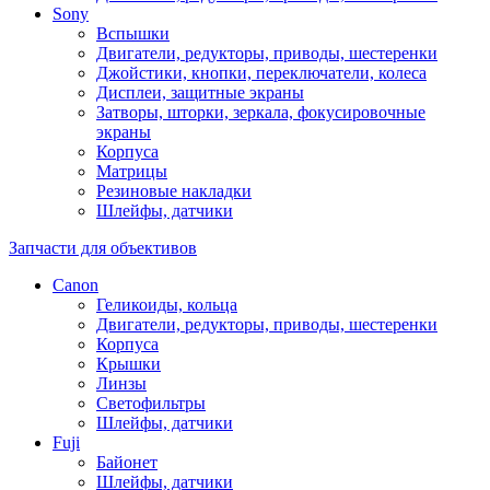
Sony
Вспышки
Двигатели, редукторы, приводы, шестеренки
Джойстики, кнопки, переключатели, колеса
Дисплеи, защитные экраны
Затворы, шторки, зеркала, фокусировочные
экраны
Корпуса
Матрицы
Резиновые накладки
Шлейфы, датчики
Запчасти для объективов
Canon
Геликоиды, кольца
Двигатели, редукторы, приводы, шестеренки
Корпуса
Крышки
Линзы
Светофильтры
Шлейфы, датчики
Fuji
Байонет
Шлейфы, датчики