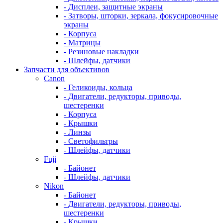
- Дисплеи, защитные экраны
- Затворы, шторки, зеркала, фокусировочные
экраны
- Корпуса
- Матрицы
- Резиновые накладки
- Шлейфы, датчики
Запчасти для объективов
Canon
- Геликоиды, кольца
- Двигатели, редукторы, приводы,
шестеренки
- Корпуса
- Крышки
- Линзы
- Светофильтры
- Шлейфы, датчики
Fuji
- Байонет
- Шлейфы, датчики
Nikon
- Байонет
- Двигатели, редукторы, приводы,
шестеренки
- Крышки