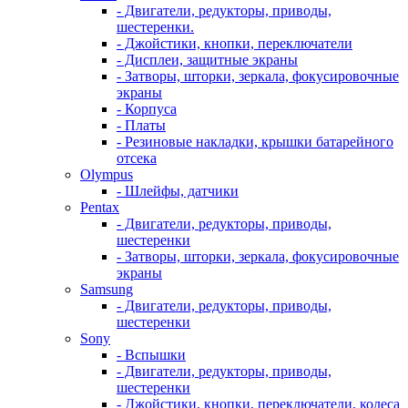
- Двигатели, редукторы, приводы,
шестеренки.
- Джойстики, кнопки, переключатели
- Дисплеи, защитные экраны
- Затворы, шторки, зеркала, фокусировочные
экраны
- Корпуса
- Платы
- Резиновые накладки, крышки батарейного
отсека
Olympus
- Шлейфы, датчики
Pentax
- Двигатели, редукторы, приводы,
шестеренки
- Затворы, шторки, зеркала, фокусировочные
экраны
Samsung
- Двигатели, редукторы, приводы,
шестеренки
Sony
- Вспышки
- Двигатели, редукторы, приводы,
шестеренки
- Джойстики, кнопки, переключатели, колеса