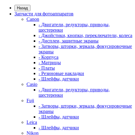
Назад
Запчасти для фотоаппаратов
Canon
- Двигатели, редукторы, приводы,
шестеренки
- Джойстики, кнопки, переключатели, колеса
- Дисплеи, защитные экраны
- Затворы, шторки, зеркала, фокусировочные
экраны
- Корпуса
- Матрицы
- Платы
- Резиновые накладки
- Шлейфы, датчики
Casio
- Двигатели, редукторы, приводы,
шестеренки
Fuji
- Затворы, шторки, зеркала, фокусировочные
экраны
- Шлейфы, датчики
Leica
- Шлейфы, датчики
Nikon