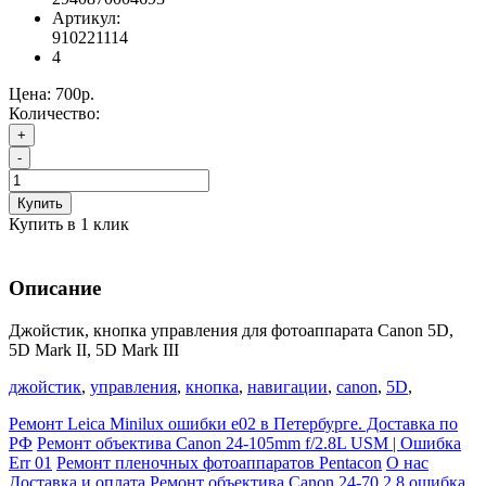
Артикул:
910221114
4
Цена:
700р.
Количество:
+
-
Купить
Купить в 1 клик
Описание
Джойстик, кнопка управления для фотоаппарата Canon 5D,
5D Mark II, 5D Mark III
джойстик
,
управления
,
кнопка
,
навигации
,
canon
,
5D
,
Ремонт Leica Minilux ошибки e02 в Петербурге. Доставка по
РФ
Ремонт объектива Canon 24-105mm f/2.8L USM | Ошибка
Err 01
Ремонт пленочных фотоаппаратов Pentacon
О нас
Доставка и оплата
Ремонт объектива Canon 24-70 2.8 ошибка