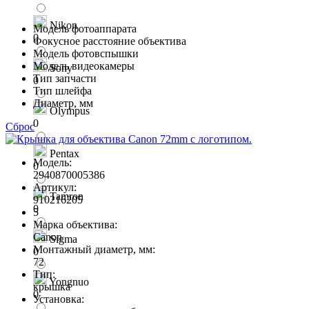
Nikon
Модель фотоаппарата
0
Фокусное расстояние объектива
Модель фотовспышки
Модель видеокамеры
Sony
Тип запчасти
0
Тип шлейфа
Диаметр, мм
Olympus
0
Сброс
Pentax
Модель:
0
2940870005386
Артикул:
Tamron
910216205
0
5
Марка объектива:
Canon
Sigma
Монтажный диаметр, мм:
0
72
Тип:
Yongnuo
крышка
0
Установка: