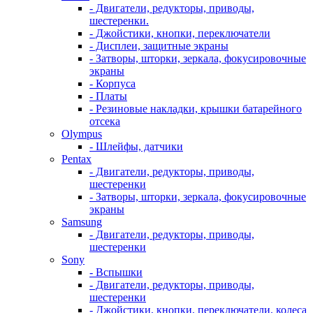
- Двигатели, редукторы, приводы,
шестеренки.
- Джойстики, кнопки, переключатели
- Дисплеи, защитные экраны
- Затворы, шторки, зеркала, фокусировочные
экраны
- Корпуса
- Платы
- Резиновые накладки, крышки батарейного
отсека
Olympus
- Шлейфы, датчики
Pentax
- Двигатели, редукторы, приводы,
шестеренки
- Затворы, шторки, зеркала, фокусировочные
экраны
Samsung
- Двигатели, редукторы, приводы,
шестеренки
Sony
- Вспышки
- Двигатели, редукторы, приводы,
шестеренки
- Джойстики, кнопки, переключатели, колеса