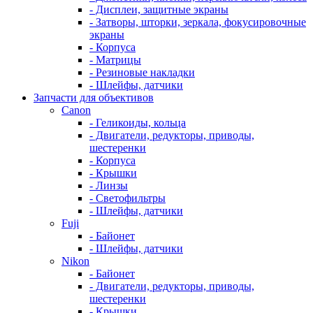
- Дисплеи, защитные экраны
- Затворы, шторки, зеркала, фокусировочные
экраны
- Корпуса
- Матрицы
- Резиновые накладки
- Шлейфы, датчики
Запчасти для объективов
Canon
- Геликоиды, кольца
- Двигатели, редукторы, приводы,
шестеренки
- Корпуса
- Крышки
- Линзы
- Светофильтры
- Шлейфы, датчики
Fuji
- Байонет
- Шлейфы, датчики
Nikon
- Байонет
- Двигатели, редукторы, приводы,
шестеренки
- Крышки