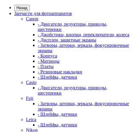
Назад
Запчасти для фотоаппаратов
Canon
- Двигатели, редукторы, приводы,
шестеренки
- Джойстики, кнопки, переключатели, колеса
- Дисплеи, защитные экраны
- Затворы, шторки, зеркала, фокусировочные
экраны
- Корпуса
- Матрицы
- Платы
- Резиновые накладки
- Шлейфы, датчики
Casio
- Двигатели, редукторы, приводы,
шестеренки
Fuji
- Затворы, шторки, зеркала, фокусировочные
экраны
- Шлейфы, датчики
Leica
- Шлейфы, датчики
Nikon