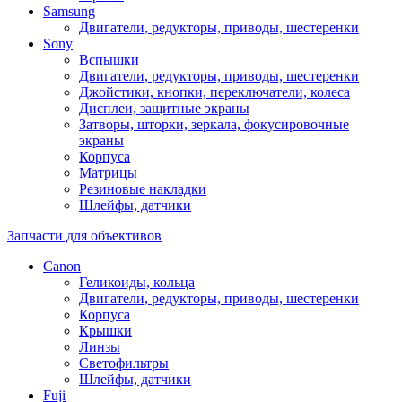
Samsung
Двигатели, редукторы, приводы, шестеренки
Sony
Вспышки
Двигатели, редукторы, приводы, шестеренки
Джойстики, кнопки, переключатели, колеса
Дисплеи, защитные экраны
Затворы, шторки, зеркала, фокусировочные
экраны
Корпуса
Матрицы
Резиновые накладки
Шлейфы, датчики
Запчасти для объективов
Canon
Геликоиды, кольца
Двигатели, редукторы, приводы, шестеренки
Корпуса
Крышки
Линзы
Светофильтры
Шлейфы, датчики
Fuji