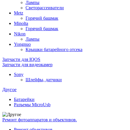
Лампы
Светорассеиватели
Metz
Горячий башмак
Minolta
Горячий башмак
Nikon
Лампы
Yongnuo
Крышки батарейного отсека
Запчасти для IQOS
Запчасти для видеокамер
Sony
Шлейфы, датчики
Другое
Батарейки
Разъемы MicroUsb
Ремонт фотоаппаратов и объективов.
Ремонт объективов