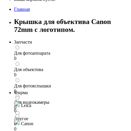
Главная
Крышка для объектива Canon
72mm с логотипом.
Запчасти
Для фотоаппарата
0
Для объектива
0
Для фотовспышки
0
Фирма
Для видеокамеры
Leica
0
0
Другое
Canon
0
0